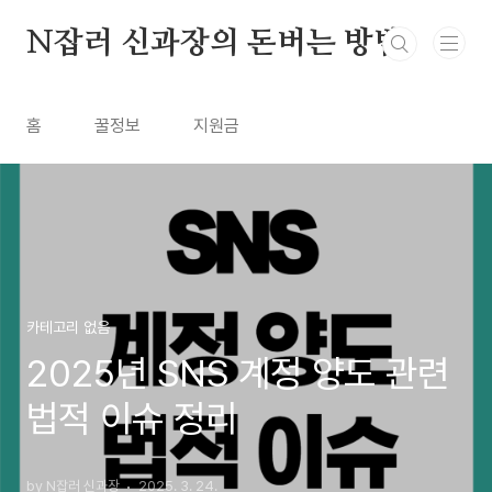
본문 바로가기
N잡러 신과장의 돈버는 방법
홈
꿀정보
지원금
카테고리 없음
2025년 SNS 계정 양도 관련
법적 이슈 정리
by N잡러 신과장
2025. 3. 24.