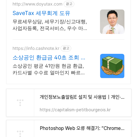
http://www.doyutax.com
광고
SaveTax 세무회계 도유
무료세무상담, 세무기장/신고대행,
사업자등록, 전국서비스, 우수 마
을세무사 표창
https://info.cashnote.kr
광고
소상공인 환급금 40초 조회 평
균 41만원 환급
소상공인 평균 41만원 현금 환급,
카드사별 수수료 얼마인지 빠르게
확인하세요 카드사별 환급금 한번
에 무료 조회 가능
개인정보노출알림E 설치 및 사용법｜개인·가족 모두가 알아야 할 보안 수칙 - 자본주의 소시민
https://capitalism-petitbourgeois.kr
Photoshop Web 오류 해결기: “Chrome에서는 사용 가능한 디스크 용량이 제한됩니다” 눈물겨운 사투 (+ 어도비 12개월 무료 혜택!) - 자본주의 소시민