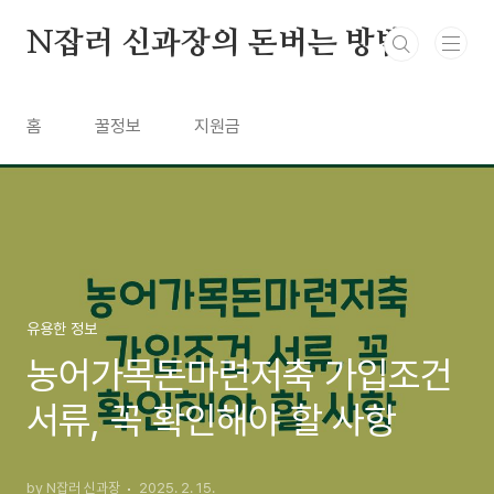
본문 바로가기
N잡러 신과장의 돈버는 방법
홈
꿀정보
지원금
유용한 정보
농어가목돈마련저축 가입조건
서류, 꼭 확인해야 할 사항
by N잡러 신과장
2025. 2. 15.