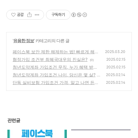
공감
구독하기
'
유용한 정보
' 카테고리의 다른 글
페이스북 보안 제한 해제하는 법! 빠르게 해결
2025.03.20
하는 꿀팁
협정가입 조건부 최혜국대우의 진실은?
(1)
2025.02.15
(0)
청년도약계좌 가입조건 무직, 누가 혜택 받을
2025.02.15
까?
청년도약계좌 가입조건 나이, 당신은 몇 살?
(0)
2025.02.14
단독 실비보험 가입조건 가격, 알고 나면 든든
(1)
2025.02.14
해
(0)
관련글