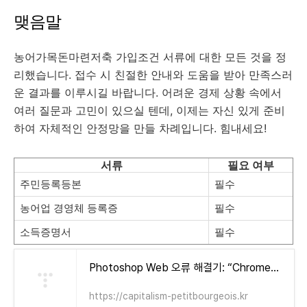
맺음말
농어가목돈마련저축 가입조건 서류에 대한 모든 것을 정
리했습니다. 접수 시 친절한 안내와 도움을 받아 만족스러
운 결과를 이루시길 바랍니다. 어려운 경제 상황 속에서
여러 질문과 고민이 있으실 텐데, 이제는 자신 있게 준비
하여 자체적인 안정망을 만들 차례입니다. 힘내세요!
서류
필요 여부
주민등록등본
필수
농어업 경영체 등록증
필수
소득증명서
필수
Photoshop Web 오류 해결기: “Chrome에서는 사용 가능한 디스크 용량이 제한됩니다” 눈물겨운 사투 (+ 어도비 12개월 무료 혜택!) - 자본주의 소시민
https://capitalism-petitbourgeois.kr